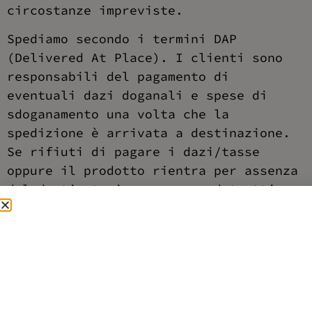
circostanze impreviste.
Spediamo secondo i termini DAP
(Delivered At Place). I clienti sono
responsabili del pagamento di
eventuali dazi doganali e spese di
sdoganamento una volta che la
spedizione è arrivata a destinazione.
Se rifiuti di pagare i dazi/tasse
oppure il prodotto rientra per assenza
del destinatario, verranno detratti
40€ di spese di spedizione
dall’importo originario.
Spese di spedizione