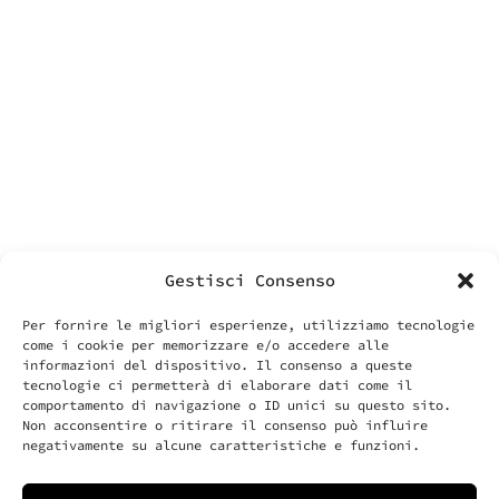
contatti
Labonin srls
Via Vittoria 70
00187 Roma
P.IVA – VAT IT14455371006
info@labonin.com
Gestisci Consenso
Per fornire le migliori esperienze, utilizziamo tecnologie
come i cookie per memorizzare e/o accedere alle
informazioni del dispositivo. Il consenso a queste
tecnologie ci permetterà di elaborare dati come il
comportamento di navigazione o ID unici su questo sito.
cose utili
Non acconsentire o ritirare il consenso può influire
il tuo account
negativamente su alcune caratteristiche e funzioni.
spedizioni e resi