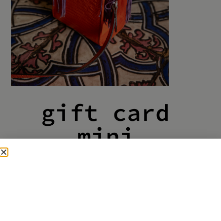
gift card
mini
A
*
Inserisci le e-mail dei destinatari delle
gift card, separate dalla virgola (,)