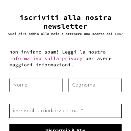
iscriviti alla nostra
newsletter
vuoi dire addio alla noia e ottenere uno sconto del 10%?
gift card maxi
255,00
€
non inviamo spam! Leggi la nostra
informativa sulla privacy
per avere
acquista la gift card
maggiori informazioni.