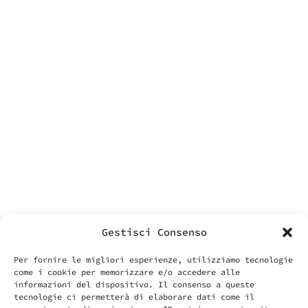
facebook
contatti
Labonin srls
Via Vittoria 70
00187 Roma
P.IVA – VAT IT14455371006
info@labonin.com
Gestisci Consenso
Per fornire le migliori esperienze, utilizziamo tecnologie
come i cookie per memorizzare e/o accedere alle
cose utili
informazioni del dispositivo. Il consenso a queste
il tuo account
tecnologie ci permetterà di elaborare dati come il