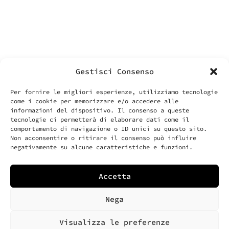
00187 Roma
P.IVA – VAT IT14455371006
info@labonin.com
Gestisci Consenso
Per fornire le migliori esperienze, utilizziamo tecnologie
come i cookie per memorizzare e/o accedere alle
cose utili
informazioni del dispositivo. Il consenso a queste
il tuo account
tecnologie ci permetterà di elaborare dati come il
comportamento di navigazione o ID unici su questo sito.
spedizioni e resi
Non acconsentire o ritirare il consenso può influire
negativamente su alcune caratteristiche e funzioni.
assistenza clienti
Accetta
Nega
Labonin srls • Via Vittoria 70 –
00187 Roma • Partita Iva 14455371006
Visualizza le preferenze