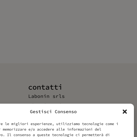
contatti
Labonin srls
Via Vittoria 70
Gestisci Consenso
00187 Roma
P.IVA – VAT IT14455371006
re le migliori esperienze, utilizziamo tecnologie come i
r memorizzare e/o accedere alle informazioni del
vo. Il consenso a queste tecnologie ci permetterà di
info@labonin.com