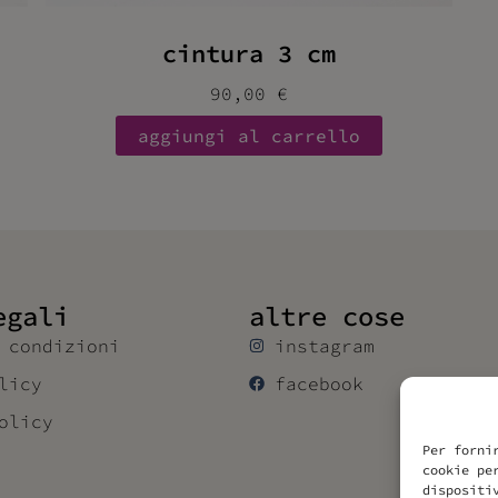
cintura 3 cm
90,00
€
aggiungi al carrello
egali
altre cose
 condizioni
instagram
licy
facebook
olicy
Per forni
cookie pe
dispositi