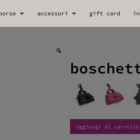
borse
accessori
gift card
in
boschet
aggiungi al carrello