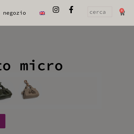
0
 negozio
to micro