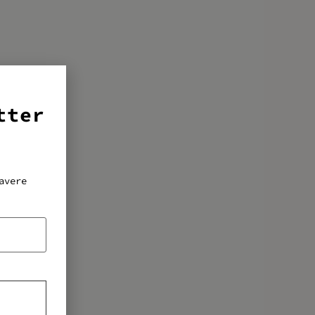
tter
avere