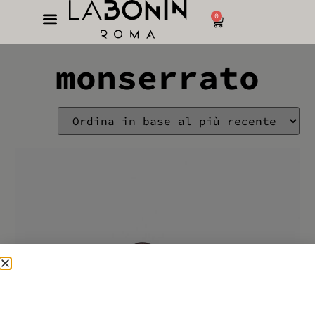
0
monserrato