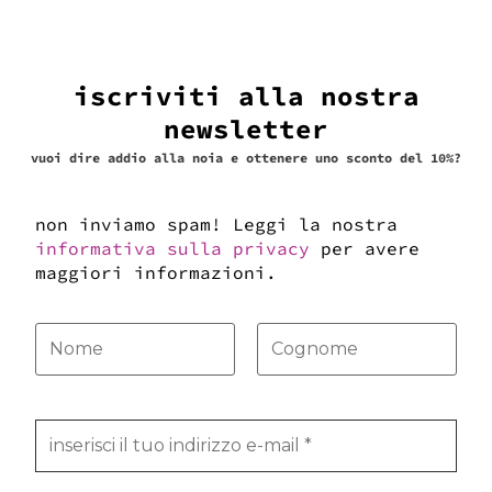
iscriviti alla nostra
scegli
newsletter
vuoi dire addio alla noia e ottenere uno sconto del 10%?
non inviamo spam! Leggi la nostra
informativa sulla privacy
per avere
cose legali
maggiori informazioni.
termini e condizioni
cookie policy
privacy policy
altre cose