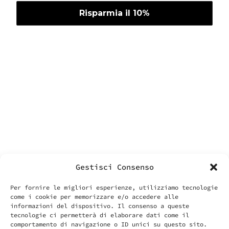
instagram
facebook
contatti
Labonin srls
Via Vittoria 70
00187 Roma
P.IVA – VAT IT14455371006
info@labonin.com
Gestisci Consenso
Per fornire le migliori esperienze, utilizziamo tecnologie
come i cookie per memorizzare e/o accedere alle
informazioni del dispositivo. Il consenso a queste
tecnologie ci permetterà di elaborare dati come il
comportamento di navigazione o ID unici su questo sito.
cose utili