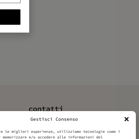
contatti
Labonin srls
Gestisci Consenso
Via Vittoria 70
re le migliori esperienze, utilizziamo tecnologie come i
00187 Roma
r memorizzare e/o accedere alle informazioni del