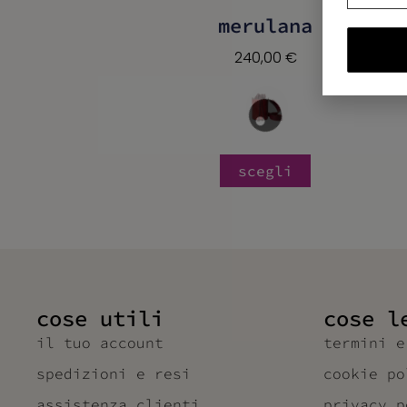
merulana
240,00
€
scegli
cose utili
cose l
il tuo account
termini e
spedizioni e resi
cookie po
assistenza clienti
privacy p