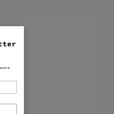
tter
avere