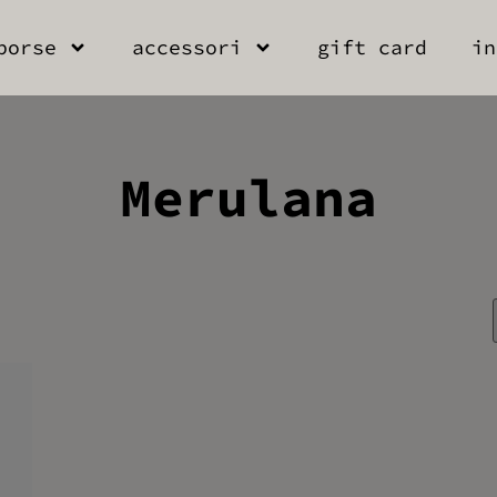
borse
accessori
gift card
in
Merulana