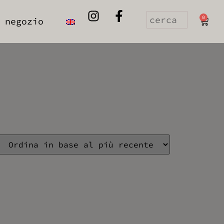
0
 negozio