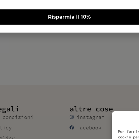
egali
altre cose
 condizioni
instagram
licy
facebook
Per forni
cookie pe
olicy