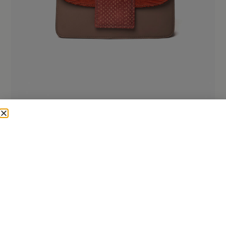
clementina large
220,00
€