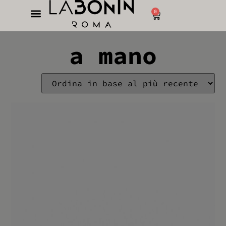
0
a mano